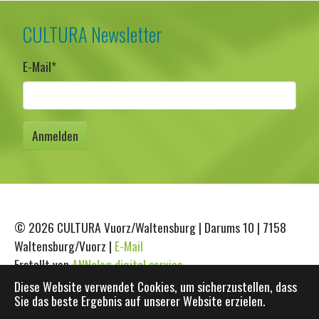
CULTURA Newsletter
E-Mail
*
© 2026 CULTURA Vuorz/Waltensburg | Darums 10 | 7158
Waltensburg/Vuorz |
E-Mail
Erstellt von
ANNalog digital service
Diese Website verwendet Cookies, um sicherzustellen, dass
Sie das beste Ergebnis auf unserer Website erzielen.
Impressum
|
Datenschutz
|
Interner Bereich